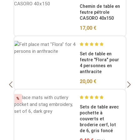
Average rating of 5 out of 5
Chemin de table en
feutre pétrole
CASORO 40x150
Regular price:
17,00 €
Average rating of 5 out of 5
Set de table en
feutre "Flora" pour
4 personnes en
anthracite
Regular price:
20,00 €
Discount
%
Average rating of 4.92 out o
Sets de table avec
pochette à
couverts et
broderie cerf, lot
de 6, gris foncé
Regular price: