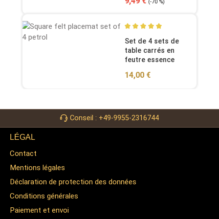
Sale price:
9,49 €
(-70 %)
Average rating of 5 out of 5
Set de 4 sets de
table carrés en
feutre essence
Regular price:
14,00 €
Conseil : +49-9955-2316744
LÉGAL
Contact
Mentions légales
Déclaration de protection des données
Conditions générales
Paiement et envoi